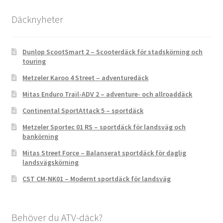
Däcknyheter
Dunlop ScootSmart 2 – Scooterdäck för stadskörning och
touring
Metzeler Karoo 4 Street – adventuredäck
Mitas Enduro Trail-ADV 2 – adventure- och allroaddäck
Continental SportAttack 5 – sportdäck
Metzeler Sportec 01 RS – sportdäck för landsväg och
bankörning
Mitas Street Force – Balanserat sportdäck för daglig
landsvägskörning
CST CM-NK01 – Modernt sportdäck för landsväg
Behöver du ATV-däck?