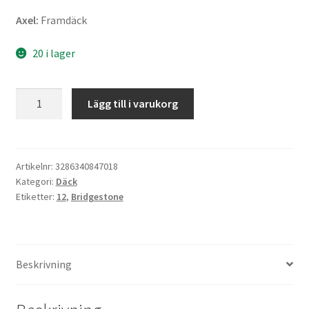
Axel:
Framdäck
20 i lager
Bridgestone
Lägg till i varukorg
SC
110/70
-
12
Artikelnr:
3286340847018
Kategori:
Däck
47L
Etiketter:
12
,
Bridgestone
TL
(fram)
mängd
Beskrivning