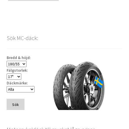
Sök MC-däck:
Bredd & höjd:
Fälgstorlek:
Däckmärke:
Sök