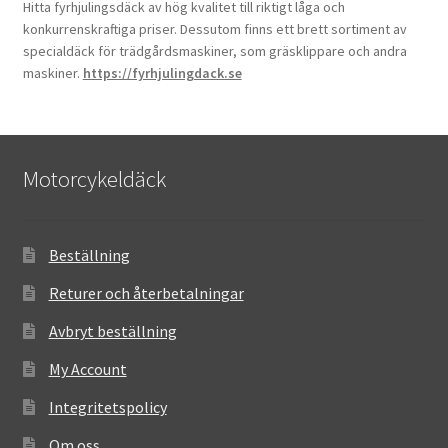
Hitta fyrhjulingsdäck av hög kvalitet till riktigt låga och
konkurrenskraftiga priser. Dessutom finns ett brett sortiment av
specialdäck för trädgårdsmaskiner, som gräsklippare och andra
maskiner.
https://fyrhjulingdack.se
Motorcykeldäck
Beställning
Returer och återbetalningar
Avbryt beställning
My Account
Integritetspolicy
Om oss