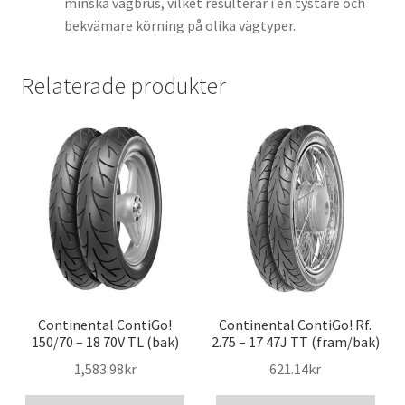
minska vägbrus, vilket resulterar i en tystare och
bekvämare körning på olika vägtyper.
Relaterade produkter
Continental ContiGo!
Continental ContiGo! Rf.
150/70 – 18 70V TL (bak)
2.75 – 17 47J TT (fram/bak)
1,583.98kr
621.14kr