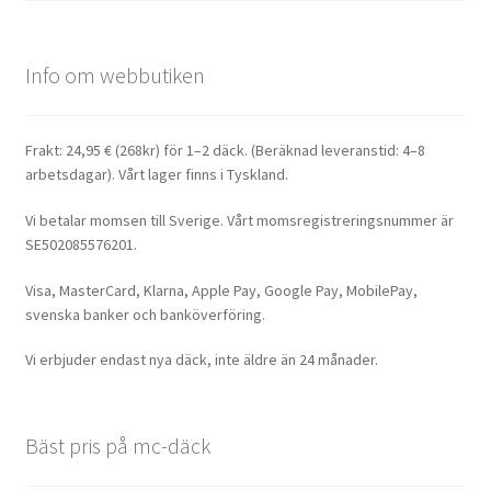
Info om webbutiken
Frakt: 24,95 € (268kr) för 1–2 däck. (Beräknad leveranstid: 4–8
arbetsdagar). Vårt lager finns i Tyskland.
Vi betalar momsen till Sverige. Vårt momsregistreringsnummer är
SE502085576201.
Visa, MasterCard, Klarna, Apple Pay, Google Pay, MobilePay,
svenska banker och banköverföring.
Vi erbjuder endast nya däck, inte äldre än 24 månader.
Bäst pris på mc-däck