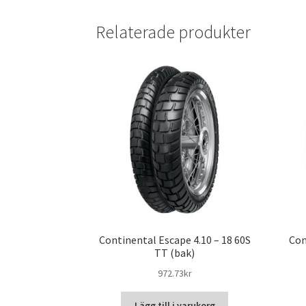
Relaterade produkter
Continental Escape 4.10 – 18 60S
Con
TT (bak)
972.73kr
Lägg till i varukorg