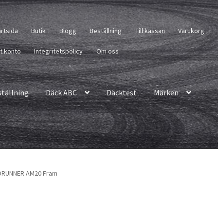
artsida
Butik
Blogg
Beställning
Till kassan
Varukorg
tt konto
Integritetspolicy
Om oss
ställning
Däck ABC
Däcktest
Märken
ADRUNNER AM20 Fram