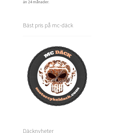
än 24 månader.
Bäst pris på mc-däck
Däcknyheter