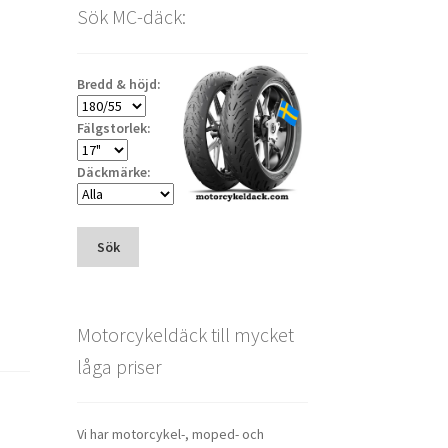
Sök MC-däck:
Bredd & höjd:
Fälgstorlek:
Däckmärke:
Sök
Motorcykeldäck till mycket
låga priser
Vi har motorcykel-, moped- och