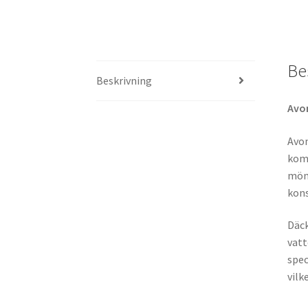
Be
Beskrivning
Avo
Avo
komb
möns
kons
Däck
vatt
spec
vilk