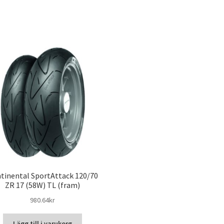
tinental SportAttack 120/70
ZR 17 (58W) TL (fram)
980.64kr
Lägg till i varukorg