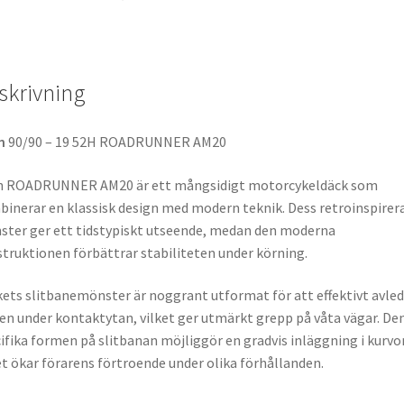
skrivning
n
90/90 – 19 52H ROADRUNNER AM20
n ROADRUNNER AM20 är ett mångsidigt motorcykeldäck som
inerar en klassisk design med modern teknik. Dess retroinspirer
ter ger ett tidstypiskt utseende, medan den moderna
truktionen förbättrar stabiliteten under körning.
ets slitbanemönster är noggrant utformat för att effektivt avle
en under kontaktytan, vilket ger utmärkt grepp på våta vägar. De
ifika formen på slitbanan möjliggör en gradvis inläggning i kurvor
et ökar förarens förtroende under olika förhållanden.