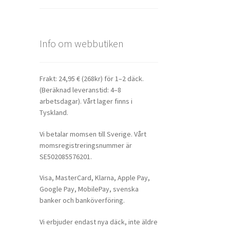
Info om webbutiken
Frakt: 24,95 € (268kr) för 1–2 däck.
(Beräknad leveranstid: 4–8
arbetsdagar). Vårt lager finns i
Tyskland.
Vi betalar momsen till Sverige. Vårt
momsregistreringsnummer är
SE502085576201.
Visa, MasterCard, Klarna, Apple Pay,
Google Pay, MobilePay, svenska
banker och banköverföring.
Vi erbjuder endast nya däck, inte äldre