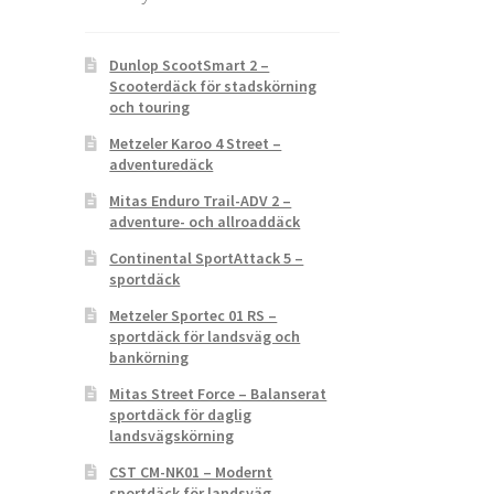
Dunlop ScootSmart 2 –
Scooterdäck för stadskörning
och touring
Metzeler Karoo 4 Street –
adventuredäck
Mitas Enduro Trail-ADV 2 –
adventure- och allroaddäck
Continental SportAttack 5 –
sportdäck
Metzeler Sportec 01 RS –
sportdäck för landsväg och
bankörning
Mitas Street Force – Balanserat
sportdäck för daglig
landsvägskörning
CST CM-NK01 – Modernt
sportdäck för landsväg