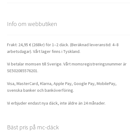
Info om webbutiken
Frakt: 24,95 € (268kr) för 1–2 däck. (Beräknad leveranstid: 4–8
arbetsdagar). Vårt lager finns i Tyskland.
Vi betalar momsen till Sverige. Vårt momsregistreringsnummer är
SE502085576201.
Visa, MasterCard, Klarna, Apple Pay, Google Pay, MobilePay,
svenska banker och banköverföring.
Vi erbjuder endast nya däck, inte äldre än 24 månader.
Bäst pris på mc-däck