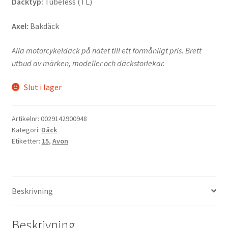
Däcktyp:
Tubeless (TL)
Axel:
Bakdäck
Alla motorcykeldäck på nätet till ett förmånligt pris. Brett
utbud av märken, modeller och däckstorlekar.
Slut i lager
Artikelnr:
0029142900948
Kategori:
Däck
Etiketter:
15
,
Avon
Beskrivning
Beskrivning