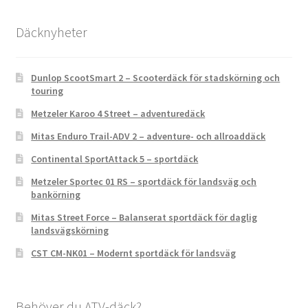
Däcknyheter
Dunlop ScootSmart 2 – Scooterdäck för stadskörning och
touring
Metzeler Karoo 4 Street – adventuredäck
Mitas Enduro Trail-ADV 2 – adventure- och allroaddäck
Continental SportAttack 5 – sportdäck
Metzeler Sportec 01 RS – sportdäck för landsväg och
bankörning
Mitas Street Force – Balanserat sportdäck för daglig
landsvägskörning
CST CM-NK01 – Modernt sportdäck för landsväg
Behöver du ATV-däck?