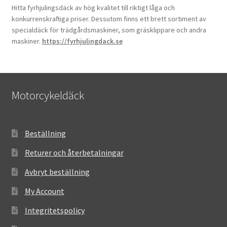
Hitta fyrhjulingsdäck av hög kvalitet till riktigt låga och
konkurrenskraftiga priser. Dessutom finns ett brett sortiment av
specialdäck för trädgårdsmaskiner, som gräsklippare och andra
maskiner.
https://fyrhjulingdack.se
Motorcykeldäck
Beställning
Returer och återbetalningar
Avbryt beställning
My Account
Integritetspolicy