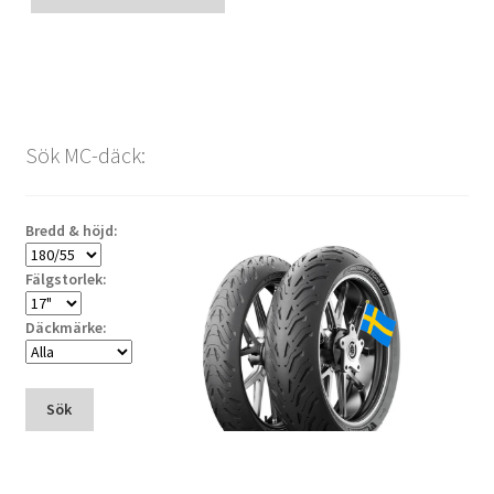
Sök MC-däck:
Bredd & höjd:
Fälgstorlek:
Däckmärke:
Sök