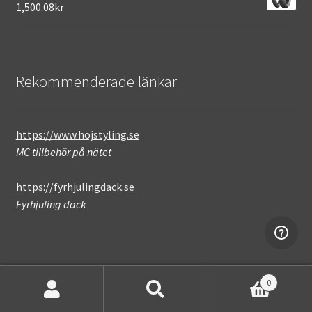
1,500.08kr
Rekommenderade länkar
https://www.hojstyling.se
MC tillbehör på nätet
https://fyrhjulingdack.se
Fyrhjuling däck
0
Sök
Sök
Not found