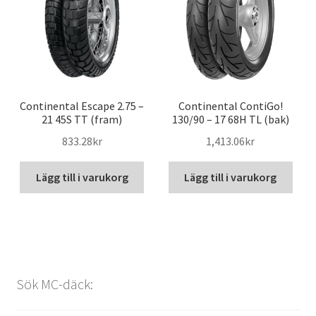
Continental Escape 2.75 –
Continental ContiGo!
21 45S TT (fram)
130/90 – 17 68H TL (bak)
833.28kr
1,413.06kr
Lägg till i varukorg
Lägg till i varukorg
Sök MC-däck: