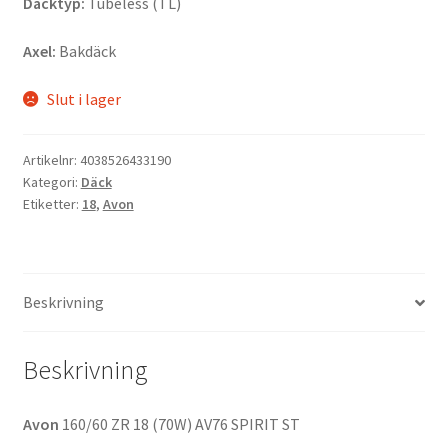
Däcktyp:
Tubeless (TL)
Axel:
Bakdäck
Slut i lager
Artikelnr:
4038526433190
Kategori:
Däck
Etiketter:
18
,
Avon
Beskrivning
Beskrivning
Avon
160/60 ZR 18 (70W) AV76 SPIRIT ST