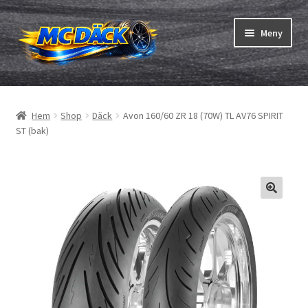
Hoppa
Hoppa
Meny
till
till
navigering
innehåll
Expand
Däck
underm
Hem
Shop
Däck
Avon 160/60 ZR 18 (70W) TL AV76 SPIRIT
Expand
Slangar & fälgband
ST (bak)
underm
Beställning
Expand
Däck ABC
underm
Däcktest
Expand
Märken
underm
Om oss