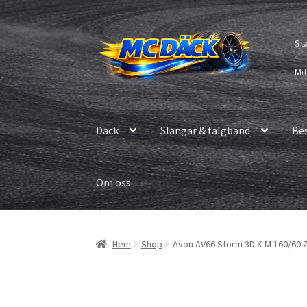
Hoppa
Hoppa
St
till
till
navigering
innehåll
Mi
Däck
Slangar & fälgband
Be
Om oss
Hem
Shop
Avon AV66 Storm 3D X-M 160/60 Z