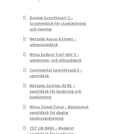
Dunlop ScootSmart 2 –
Scooterdäck för stadskörning
och touring
Metzeler Karoo 4 Street –
adventuredäck
Mitas Enduro Trail-ADV 2 –
adventure- och allroaddäck
Continental SportAttack 5 –
sportdäck
Metzeler Sportec 01 RS –
sportdäck för landsväg och
bankörning
Mitas Street Force – Balanserat
sportdäck för daglig
landsvägskörning
CST CM-NK01 – Modernt
sportdäck för landsväg