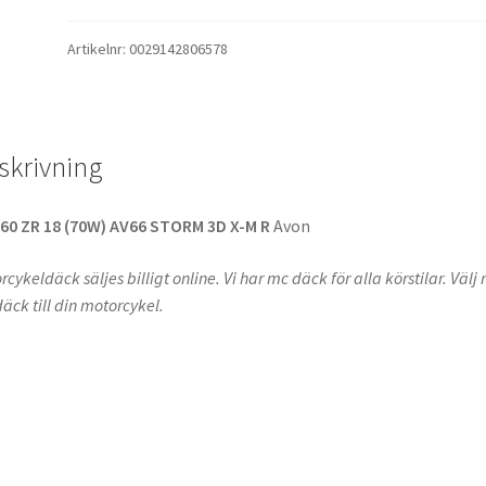
Artikelnr:
0029142806578
skrivning
60 ZR 18 (70W) AV66 STORM 3D X-M R
Avon
cykeldäck säljes billigt online. Vi har mc däck för alla körstilar. Välj 
äck till din motorcykel.