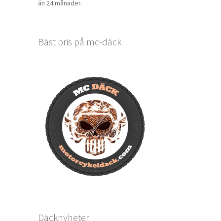
än 24 månader.
Bäst pris på mc-däck
Däcknyheter