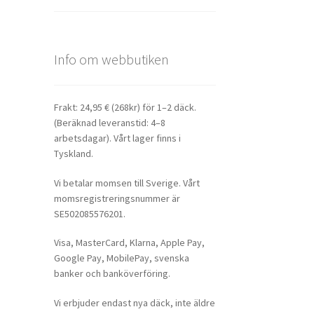
Info om webbutiken
Frakt: 24,95 € (268kr) för 1–2 däck.
(Beräknad leveranstid: 4–8
arbetsdagar). Vårt lager finns i
Tyskland.
Vi betalar momsen till Sverige. Vårt
momsregistreringsnummer är
SE502085576201.
Visa, MasterCard, Klarna, Apple Pay,
Google Pay, MobilePay, svenska
banker och banköverföring.
Vi erbjuder endast nya däck, inte äldre