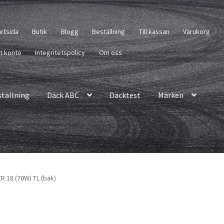
artsida
Butik
Blogg
Beställning
Till kassan
Varukorg
tt konto
Integritetspolicy
Om oss
ställning
Däck ABC
Däcktest
Märken
R 18 (70W) TL (bak)