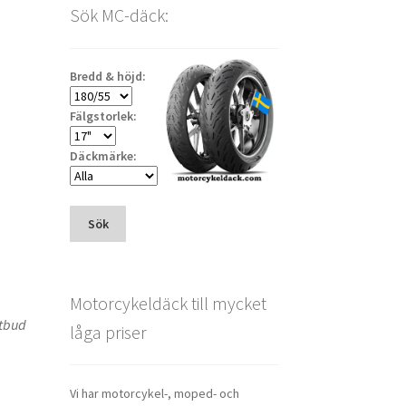
M
Sök MC-däck:
Bredd & höjd:
Fälgstorlek:
Däckmärke:
Sök
Motorcykeldäck till mycket
utbud
låga priser
Vi har motorcykel-, moped- och