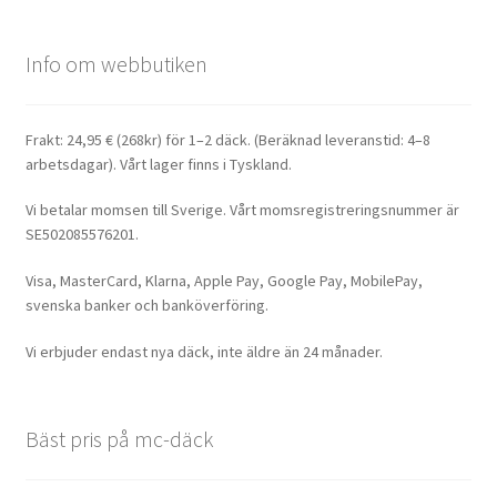
Info om webbutiken
Frakt: 24,95 € (268kr) för 1–2 däck. (Beräknad leveranstid: 4–8
arbetsdagar). Vårt lager finns i Tyskland.
Vi betalar momsen till Sverige. Vårt momsregistreringsnummer är
SE502085576201.
Visa, MasterCard, Klarna, Apple Pay, Google Pay, MobilePay,
svenska banker och banköverföring.
Vi erbjuder endast nya däck, inte äldre än 24 månader.
Bäst pris på mc-däck