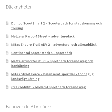
Däcknyheter
Dunlop ScootSmart 2 – Scooterdäck för stadskörning och
touring
Metzeler Karoo 4 Street – adventuredäck
Mitas Enduro Trail-ADV 2 – adventure- och allroaddäck
Continental SportAttack 5 – sportdäck
Metzeler Sportec 01 RS – sportdäck för landsväg och
bankörning
Mitas Street Force – Balanserat sportdäck för daglig
landsvägskörning
CST CM-NK01 – Modernt sportdäck för landsväg
Behöver du ATV-däck?