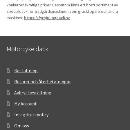
konkurrenskraftiga priser. Dessutom finns ett brett sortiment av
specialdäck för trädgårdsmaskiner, som gräsklippare och andra
maskiner.
https://fyrhjulingdack.se
Motorcykeldäck
Beställning
Returer och återbetalningar
Avbryt beställning
My Account
Integritetspolicy
Om oss