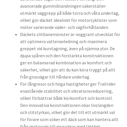
avancerade gummiblandningen säkerställer
utmärkt väggrepp på både torra och våta underlag,
vilket gör däcket idealiskt för motorcyklister som
möter varierande väder- och vägförhållanden.
Däckets slitbanemönster är noggrant utvecklat för
att optimera vattenavledning och maximera
greppet vid kurvtagning, även på ojämna ytor. De
djupa spåren och den förstärkta konstruktionen
ger en balanserad kombination av komfort och
säkerhet, vilket gör att du kan köra tryggt på allt
från grusvägar till hårdare underlag.
För långresor och höga hastigheter ger Trailrider
enastående stabilitet och vibrationsreducering,
vilket förbättrar både körkomfort och kontroll.
Den innovativa konstruktionen ökar livslängden
och slitstyrkan, vilket gör det till ett utmärkt val
för förare som söker ett däck som kan hantera allt
från motorväg till grusvägar med lätthet.