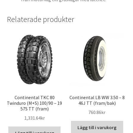
Relaterade produkter
Continental TKC 80
Continental LB WW 3.50 – 8
Twinduro (M+S) 100/90 – 19
46J TT (fram/bak)
57S TT (fram)
760.86kr
1,331.64kr
Lägg till i varukorg
Lägg till i varukorg