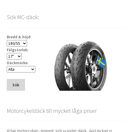
Sök MC-däck:
Bredd & höjd:
Fälgstorlek:
Däckmärke:
Sök
Motorcykeldäck till mycket låga priser
Vi har motorcykel-, moped- och scooter-däck. Just nu kan vi