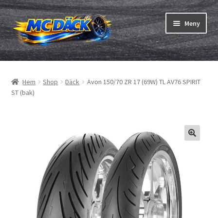
Hoppa
Hoppa
Meny
till
till
navigering
innehåll
Expand
Däck
underm
Hem
Shop
Däck
Avon 150/70 ZR 17 (69W) TL AV76 SPIRIT
Expand
Slangar & fälgband
ST (bak)
underm
Beställning
Expand
Däck ABC
underm
Däcktest
Expand
Märken
underm
Om oss