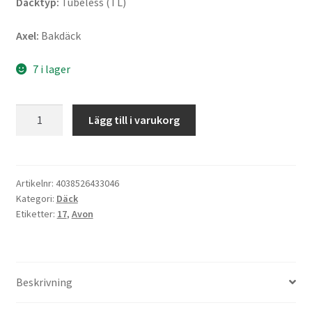
Däcktyp:
Tubeless (TL)
Axel:
Bakdäck
7 i lager
Avon
Lägg till i varukorg
150/70
ZR
17
(69W)
Artikelnr:
4038526433046
Kategori:
Däck
TL
Etiketter:
17
,
Avon
AV76
SPIRIT
ST
(bak)
Beskrivning
mängd