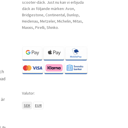
scooter-däck. Just nu kan vi erbjuda
däck av följande märken: Avon,
Bridgestone, Continental, Dunlop,
Heidenau, Metzeler, Michelin, Mitas,
Maxxis, Pirelli, Shinko.
ch
mad
Valutor:
 är
SEK
EUR
e
 5 %