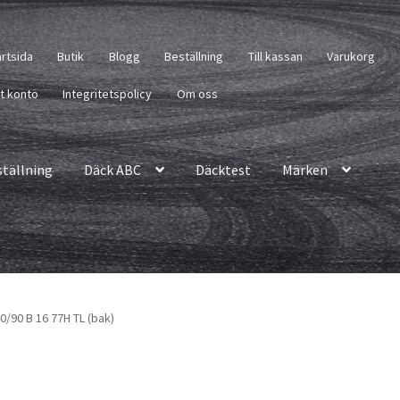
artsida
Butik
Blogg
Beställning
Till kassan
Varukorg
tt konto
Integritetspolicy
Om oss
ställning
Däck ABC
Däcktest
Märken
/90 B 16 77H TL (bak)