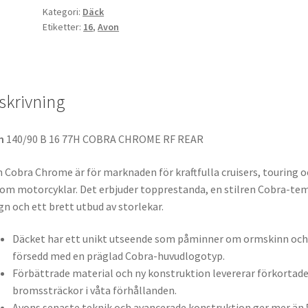
Kategori:
Däck
Etiketter:
16
,
Avon
skrivning
n
140/90 B 16 77H COBRA CHROME RF REAR
 Cobra Chrome är för marknaden för kraftfulla cruisers, touring o
om motorcyklar. Det erbjuder topprestanda, en stilren Cobra-te
gn och ett brett utbud av storlekar.
Däcket har ett unikt utseende som påminner om ormskinn och
försedd med en präglad Cobra-huvudlogotyp.
Förbättrade material och ny konstruktion levererar förkortad
bromssträckor i våta förhållanden.
Avons senaste teknik och avancerade konstruktion ger mer än