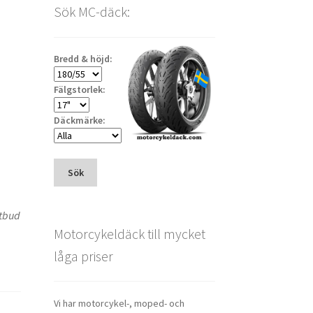
Sök MC-däck:
)
Bredd & höjd:
Fälgstorlek:
Däckmärke:
Sök
utbud
Motorcykeldäck till mycket
låga priser
Vi har motorcykel-, moped- och