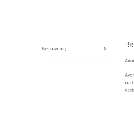
Be
Beskrivning
Avo
Avon
cust
desi