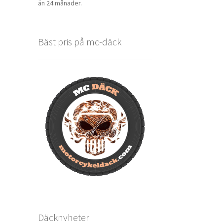
än 24 månader.
Bäst pris på mc-däck
Däcknyheter