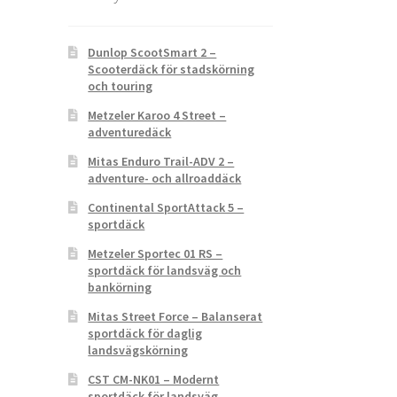
Dunlop ScootSmart 2 –
Scooterdäck för stadskörning
och touring
Metzeler Karoo 4 Street –
adventuredäck
Mitas Enduro Trail-ADV 2 –
adventure- och allroaddäck
Continental SportAttack 5 –
sportdäck
Metzeler Sportec 01 RS –
sportdäck för landsväg och
bankörning
Mitas Street Force – Balanserat
sportdäck för daglig
landsvägskörning
CST CM-NK01 – Modernt
sportdäck för landsväg