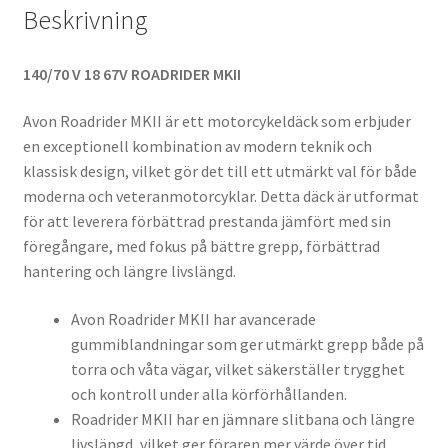
Beskrivning
140/70 V 18 67V ROADRIDER MKII
Avon Roadrider MKII är ett motorcykeldäck som erbjuder
en exceptionell kombination av modern teknik och
klassisk design, vilket gör det till ett utmärkt val för både
moderna och veteranmotorcyklar. Detta däck är utformat
för att leverera förbättrad prestanda jämfört med sin
föregångare, med fokus på bättre grepp, förbättrad
hantering och längre livslängd.
Avon Roadrider MKII har avancerade
gummiblandningar som ger utmärkt grepp både på
torra och våta vägar, vilket säkerställer trygghet
och kontroll under alla körförhållanden.
Roadrider MKII har en jämnare slitbana och längre
livslängd, vilket ger föraren mer värde över tid.