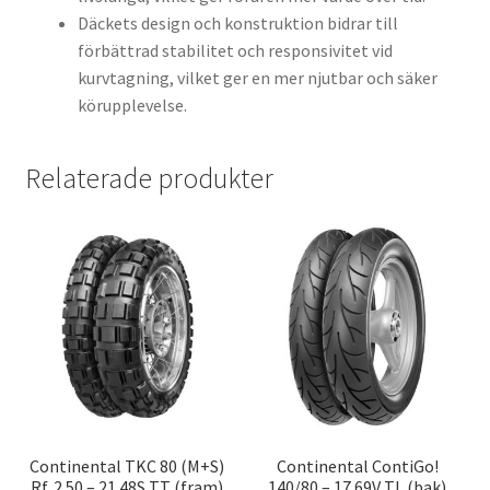
Däckets design och konstruktion bidrar till
förbättrad stabilitet och responsivitet vid
kurvtagning, vilket ger en mer njutbar och säker
körupplevelse.
Relaterade produkter
Continental TKC 80 (M+S)
Continental ContiGo!
Rf. 2.50 – 21 48S TT (fram)
140/80 – 17 69V TL (bak)