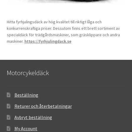
Hitta fyrhjulingsdäck av hög kvalitet till riktigt låga och
konkurrenskraftiga priser. Dessutom finns ett brett sortiment av
specialdäck för trädgårdsmaskiner, som gräsklippare och andra
maskiner.
https://fyrhjulingdack.se
Motorcykeldäck
Beställning
Returer och återbetalningar
Avbryt beställning
My Account