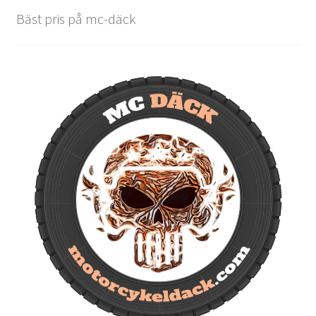
Bäst pris på mc-däck