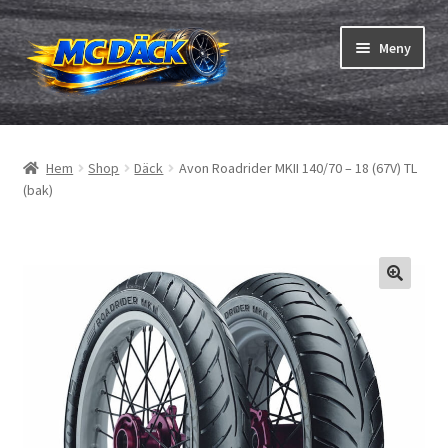
Hoppa
Hoppa
Meny
till
till
navigering
innehåll
Expand
Däck
underm
Hem
Shop
Däck
Avon Roadrider MKII 140/70 – 18 (67V) TL
Expand
Slangar & fälgband
(bak)
underm
Beställning
Expand
Däck ABC
underm
Däcktest
Expand
Märken
underm
Om oss