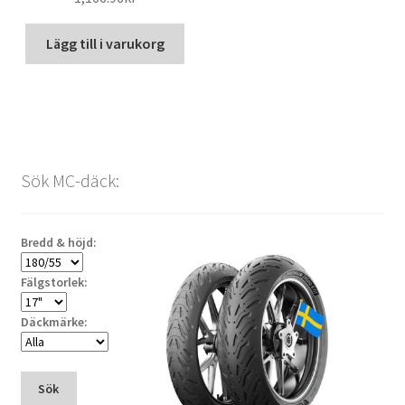
Lägg till i varukorg
Sök MC-däck:
Bredd & höjd:
Fälgstorlek:
Däckmärke:
Sök