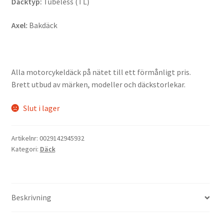
Däcktyp:
Tubeless (TL)
Axel:
Bakdäck
Alla motorcykeldäck på nätet till ett förmånligt pris.
Brett utbud av märken, modeller och däckstorlekar.
Slut i lager
Artikelnr:
0029142945932
Kategori:
Däck
Beskrivning