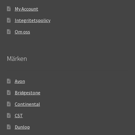
My Account
Integritetspolicy
Om oss
Märken
Avon
Bridgestone
Continental
CST
Dunlop