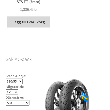
57S TT (fram)
1,336.45kr
Lägg till i varukorg
Sök MC-däck:
Bredd & höjd:
Fälgstorlek:
Däckmärke: