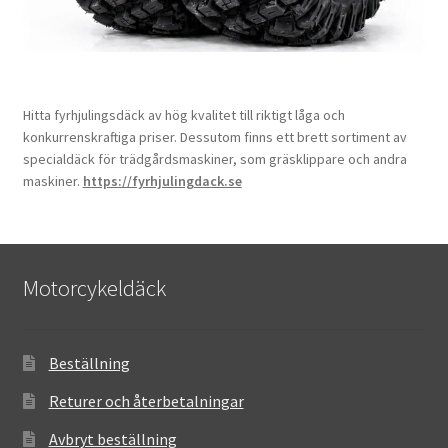
Hitta fyrhjulingsdäck av hög kvalitet till riktigt låga och
konkurrenskraftiga priser. Dessutom finns ett brett sortiment av
specialdäck för trädgårdsmaskiner, som gräsklippare och andra
maskiner.
https://fyrhjulingdack.se
Motorcykeldäck
Beställning
Returer och återbetalningar
Avbryt beställning