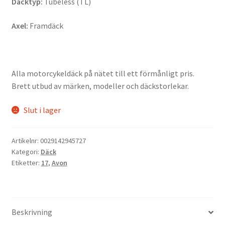
Däcktyp:
Tubeless (TL)
Axel:
Framdäck
Alla motorcykeldäck på nätet till ett förmånligt pris.
Brett utbud av märken, modeller och däckstorlekar.
Slut i lager
Artikelnr:
0029142945727
Kategori:
Däck
Etiketter:
17
,
Avon
Beskrivning