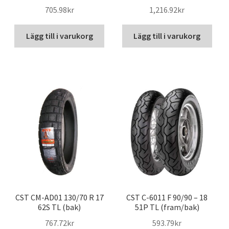
705.98kr
1,216.92kr
Lägg till i varukorg
Lägg till i varukorg
CST CM-AD01 130/70 R 17
CST C-6011 F 90/90 – 18
62S TL (bak)
51P TL (fram/bak)
767.72kr
593.79kr