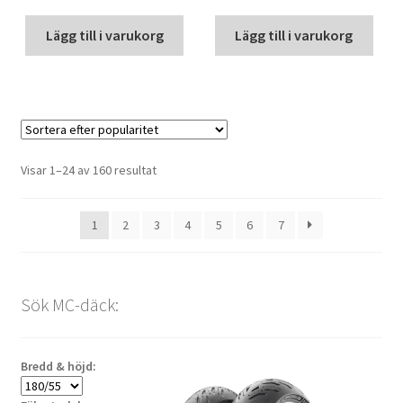
Lägg till i varukorg
Lägg till i varukorg
Sortera
Visar 1–24 av 160 resultat
efter
popularitet
1
2
3
4
5
6
7
Sök MC-däck:
Bredd & höjd: