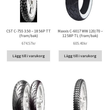
CST C-755 3.50 – 18 56P TT
Maxxis C-6017 WW 120/70 –
(fram/bak)
12 58P TL (fram/bak)
674.57kr
605.40kr
Lägg till i varukorg
Lägg till i varukorg