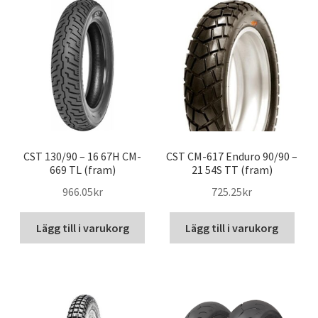
CST 130/90 – 16 67H CM-
CST CM-617 Enduro 90/90 –
669 TL (fram)
21 54S TT (fram)
966.05kr
725.25kr
Lägg till i varukorg
Lägg till i varukorg