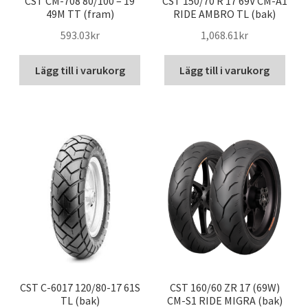
CST CM-708 80/100 – 19
CST 150/70 R 17 69V CM-A1
49M TT (fram)
RIDE AMBRO TL (bak)
593.03kr
1,068.61kr
Lägg till i varukorg
Lägg till i varukorg
CST C-6017 120/80-17 61S
CST 160/60 ZR 17 (69W)
TL (bak)
CM-S1 RIDE MIGRA (bak)