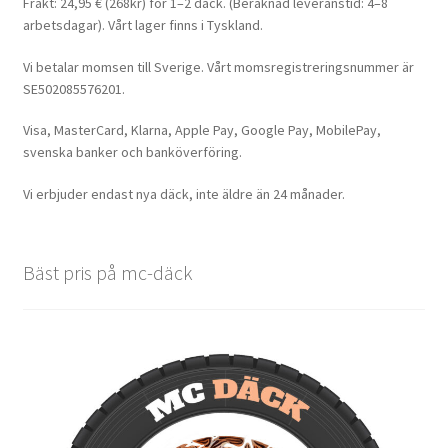
Frakt: 24,95 € (268kr) för 1–2 däck. (Beräknad leveranstid: 4–8
arbetsdagar). Vårt lager finns i Tyskland.
Vi betalar momsen till Sverige. Vårt momsregistreringsnummer är
SE502085576201.
Visa, MasterCard, Klarna, Apple Pay, Google Pay, MobilePay,
svenska banker och banköverföring.
Vi erbjuder endast nya däck, inte äldre än 24 månader.
Bäst pris på mc-däck