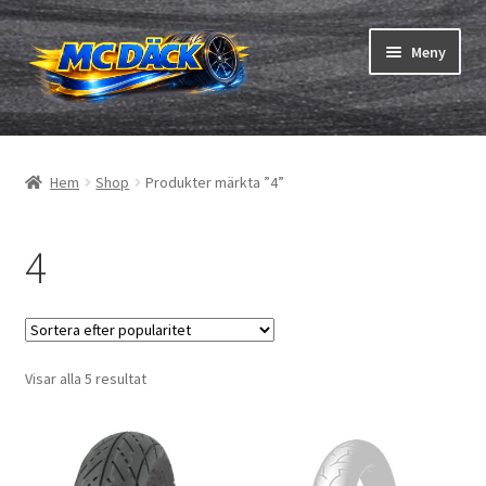
Hoppa
Hoppa
Meny
till
till
navigering
innehåll
Expand
Däck
underm
Hem
Shop
Produkter märkta ”4”
Expand
Slangar & fälgband
underm
4
Beställning
Expand
Däck ABC
underm
Däcktest
Sortera
Visar alla 5 resultat
efter
Expand
Märken
popularitet
underm
Om oss