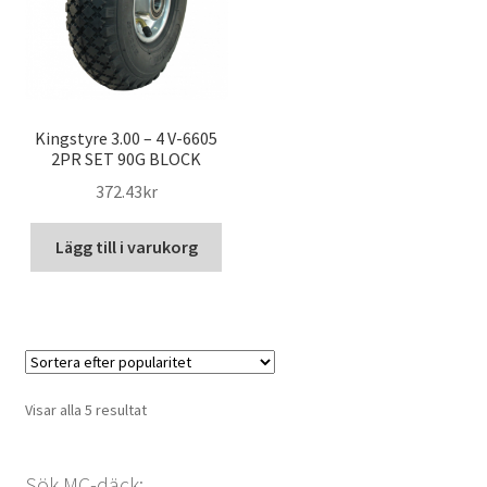
Kingstyre 3.00 – 4 V-6605
2PR SET 90G BLOCK
372.43kr
Lägg till i varukorg
Sortera
Visar alla 5 resultat
efter
popularitet
Sök MC-däck: