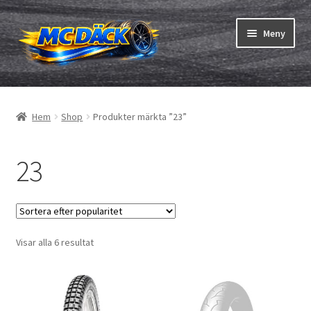
Hoppa
Hoppa
Meny
till
till
navigering
innehåll
Expand
Däck
underm
Hem
Shop
Produkter märkta ”23”
Expand
Slangar & fälgband
underm
23
Beställning
Expand
Däck ABC
underm
Däcktest
Sortera
Visar alla 6 resultat
efter
Expand
Märken
popularitet
underm
Om oss