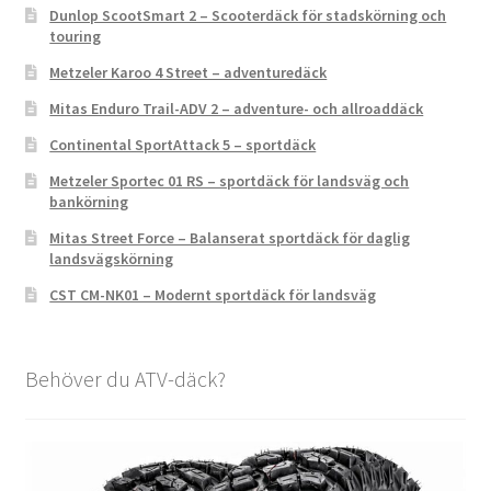
Dunlop ScootSmart 2 – Scooterdäck för stadskörning och
touring
Metzeler Karoo 4 Street – adventuredäck
Mitas Enduro Trail-ADV 2 – adventure- och allroaddäck
Continental SportAttack 5 – sportdäck
Metzeler Sportec 01 RS – sportdäck för landsväg och
bankörning
Mitas Street Force – Balanserat sportdäck för daglig
landsvägskörning
CST CM-NK01 – Modernt sportdäck för landsväg
Behöver du ATV-däck?