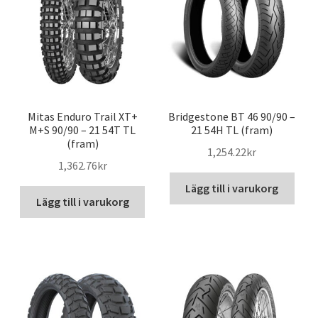
Mitas Enduro Trail XT+
Bridgestone BT 46 90/90 –
M+S 90/90 – 21 54T TL
21 54H TL (fram)
(fram)
1,254.22kr
1,362.76kr
Lägg till i varukorg
Lägg till i varukorg