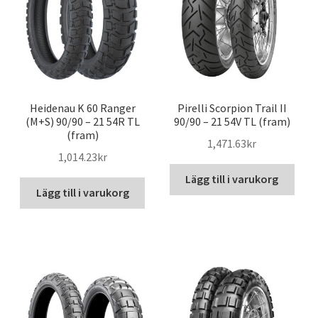
Heidenau K 60 Ranger
Pirelli Scorpion Trail II
(M+S) 90/90 – 21 54R TL
90/90 – 21 54V TL (fram)
(fram)
1,471.63kr
1,014.23kr
Lägg till i varukorg
Lägg till i varukorg