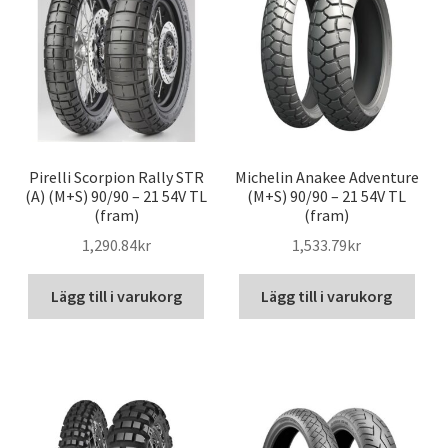
Pirelli Scorpion Rally STR
Michelin Anakee Adventure
(A) (M+S) 90/90 – 21 54V TL
(M+S) 90/90 – 21 54V TL
(fram)
(fram)
1,290.84kr
1,533.79kr
Lägg till i varukorg
Lägg till i varukorg