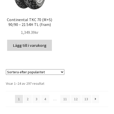
Continental TKC 70 (M+S)
90/90 – 21 54H TL (fram)
1,349.39kr
Lägg till i varukorg
Sortera
Visar 1–24 av 297 resultat
efter
popularitet
1
2
3
4
…
11
12
13