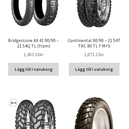
Bridgestone AX 41 90/90 –
Continental 90/90 – 21 54T
21 54Q TL (fram)
TKC 80 TL F M+S
1,403.33kr
1,071.13kr
Lägg till i varukorg
Lägg till i varukorg