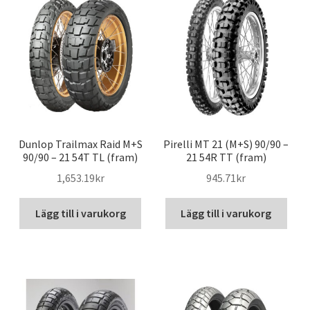
Dunlop Trailmax Raid M+S
Pirelli MT 21 (M+S) 90/90 –
90/90 – 21 54T TL (fram)
21 54R TT (fram)
1,653.19kr
945.71kr
Lägg till i varukorg
Lägg till i varukorg