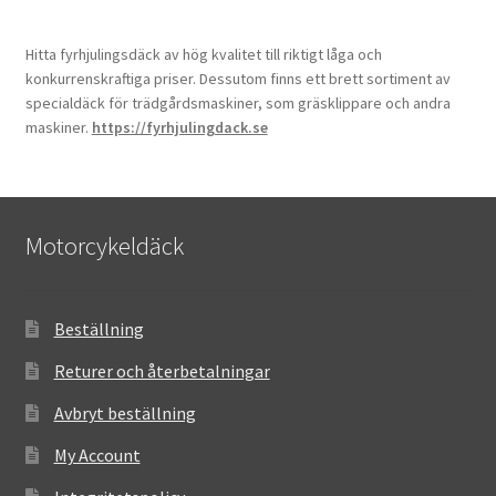
Hitta fyrhjulingsdäck av hög kvalitet till riktigt låga och
konkurrenskraftiga priser. Dessutom finns ett brett sortiment av
specialdäck för trädgårdsmaskiner, som gräsklippare och andra
maskiner.
https://fyrhjulingdack.se
Motorcykeldäck
Beställning
Returer och återbetalningar
Avbryt beställning
My Account