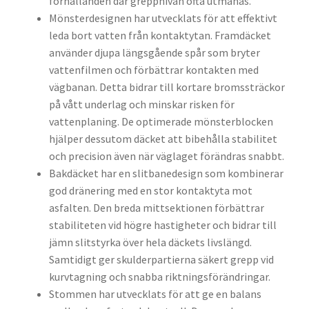
förhållanden där greppnivån ofta utmanas.
Mönsterdesignen har utvecklats för att effektivt
leda bort vatten från kontaktytan. Framdäcket
använder djupa längsgående spår som bryter
vattenfilmen och förbättrar kontakten med
vägbanan. Detta bidrar till kortare bromssträckor
på vått underlag och minskar risken för
vattenplaning. De optimerade mönsterblocken
hjälper dessutom däcket att bibehålla stabilitet
och precision även när väglaget förändras snabbt.
Bakdäcket har en slitbanedesign som kombinerar
god dränering med en stor kontaktyta mot
asfalten. Den breda mittsektionen förbättrar
stabiliteten vid högre hastigheter och bidrar till
jämn slitstyrka över hela däckets livslängd.
Samtidigt ger skulderpartierna säkert grepp vid
kurvtagning och snabba riktningsförändringar.
Stommen har utvecklats för att ge en balans