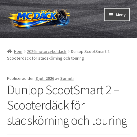
Hoppa
Hoppa
Meny
till
till
navigering
innehåll
Expand
Däck
underm
Hem
2026 motorcykeldäck
Dunlop ScootSmart 2 –
Expand
Slangar & fälgband
Scooterdäck för stadskörning och touring
underm
Beställning
Publicerad den
8 juli 2026
av
Samuli
Dunlop ScootSmart 2 –
Expand
Däck ABC
underm
Scooterdäck för
Däcktest
stadskörning och touring
Expand
Märken
underm
Om oss