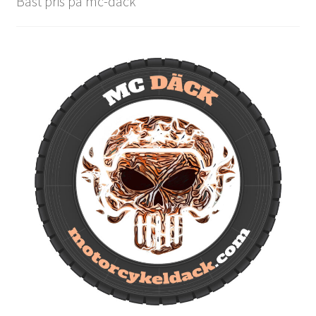
Bäst pris på mc-däck