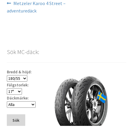
Inläggsnavigering
Föregående
Metzeler Karoo 4 Street –
inlägg:
adventuredäck
Sök MC-däck:
Bredd & höjd:
Fälgstorlek:
Däckmärke:
Sök