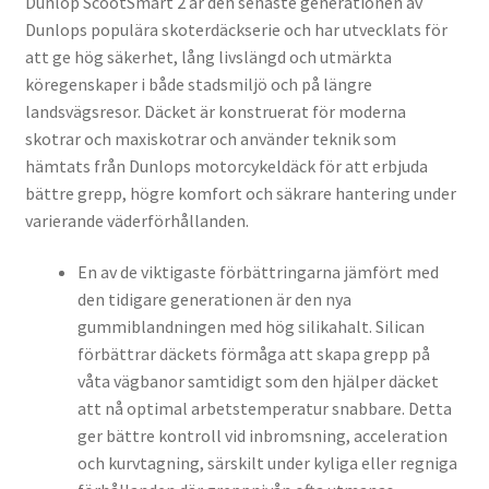
Dunlop ScootSmart 2 är den senaste generationen av
Dunlops populära skoterdäckserie och har utvecklats för
att ge hög säkerhet, lång livslängd och utmärkta
köregenskaper i både stadsmiljö och på längre
landsvägsresor. Däcket är konstruerat för moderna
skotrar och maxiskotrar och använder teknik som
hämtats från Dunlops motorcykeldäck för att erbjuda
bättre grepp, högre komfort och säkrare hantering under
varierande väderförhållanden.
En av de viktigaste förbättringarna jämfört med
den tidigare generationen är den nya
gummiblandningen med hög silikahalt. Silican
förbättrar däckets förmåga att skapa grepp på
våta vägbanor samtidigt som den hjälper däcket
att nå optimal arbetstemperatur snabbare. Detta
ger bättre kontroll vid inbromsning, acceleration
och kurvtagning, särskilt under kyliga eller regniga