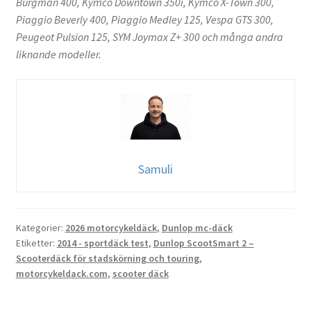
Burgman 400, Kymco Downtown 350i, Kymco X-Town 300,
Piaggio Beverly 400, Piaggio Medley 125, Vespa GTS 300,
Peugeot Pulsion 125, SYM Joymax Z+ 300 och många andra
liknande modeller.
Samuli
Kategorier:
2026 motorcykeldäck
,
Dunlop mc-däck
Etiketter:
2014 - sportdäck test
,
Dunlop ScootSmart 2 –
Scooterdäck för stadskörning och touring
,
motorcykeldack.com
,
scooter däck