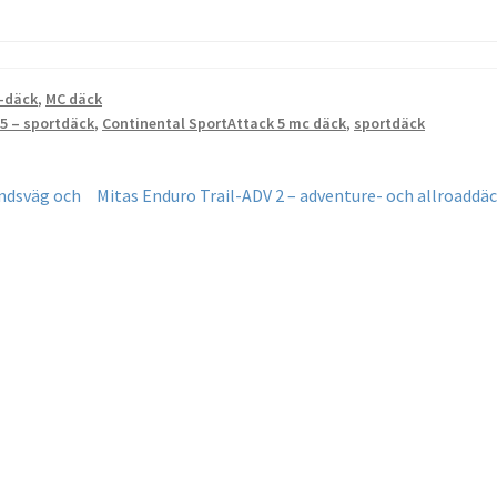
-däck
,
MC däck
5 – sportdäck
,
Continental SportAttack 5 mc däck
,
sportdäck
Nästa
andsväg och
Mitas Enduro Trail-ADV 2 – adventure- och allroaddä
inlägg: