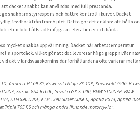
r att däcket snabbt kan användas med full prestanda.
t ge snabbare styrrespons och bättre kontroll i kurvor. Däcket
tydlig feedback från framhjulet. Detta gör det enklare att hålla ö
iliteten bibehålls vid kraftiga accelerationer och hårda
 dess mycket snabba uppvärmning. Däcket når arbetstemperatur
ella sportdäck, vilket gör att det levererar höga greppnivåer nä
 vid aktiv landsvägskörning där förhållandena ofta varierar mella
10, Yamaha MT-09 SP, Kawasaki Ninja ZX-10R, Kawasaki Z900, Kaw
B1000R, Suzuki GSX-R1000, Suzuki GSX-S1000, BMW S1000RR, BMW
er V4, KTM 990 Duke, KTM 1390 Super Duke R, Aprilia RSV4, Aprilia Tuo
eet Triple 765 RS och många andra liknande motorcyklar.