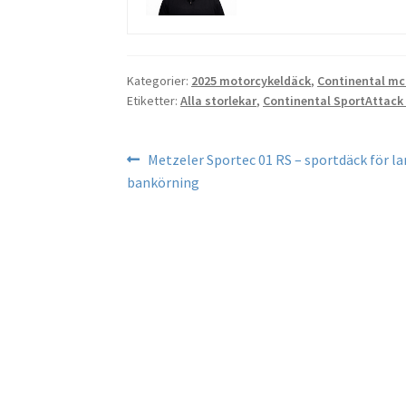
Kategorier:
2025 motorcykeldäck
,
Continental mc
Etiketter:
Alla storlekar
,
Continental SportAttack 
Inläggsnavigering
Föregående
Metzeler Sportec 01 RS – sportdäck för l
inlägg:
bankörning