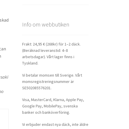
nskad
Info om webbutiken
Frakt: 24,95 € (268kr) för 1–2 däck.
stan
(Beräknad leveranstid: 4–8
n
arbetsdagar). Vårt lager finns i
Tyskland.
Vi betalar momsen till Sverige. Vårt
asaki
momsregistreringsnummer är
SE502085576201.
no
Visa, MasterCard, Klarna, Apple Pay,
Google Pay, MobilePay, svenska
banker och banköverföring.
Vi erbjuder endast nya däck, inte äldre