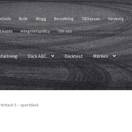
artsida
Butik
Blogg
Beställning
Till kassan
Varukorg
tt konto
Integritetspolicy
Om oss
ställning
Däck ABC
Däcktest
Märken
rtAttack 5 – sportdäck