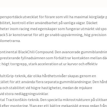
persportdäck utvecklat för förare som vill ha maximal körglädje 
litet, kontroll eller användbarhet på vanliga vägar. Däcket
nheter inom racing med egenskaper som fungerar utmärkt vid spo
ack 5 är konstruerat för att ge snabb uppvärmning, hög precision
kilometrarna.
r Continental BlackChili Compound. Den avancerade gummiblandni
gpresterande fyllnadsämnen som förbättrar kontakten mellan dä
 högt torrgrepp, stark acceleration ut ur kurvor och effektiv
ultiGrip-teknik, där olika hårdhetsnivåer skapas genom en
tället för att använda flera separata gummiblandningar. Den hår
ka och stabilitet vid högre hastigheter, medan de mjukare
id stora nedläggningsvinklar.
tal TractionSkin-teknik. Den speciella mikrostrukturen på slitba
 efter montering. Ytan ger ett bättre mekaniskt grepp redan från