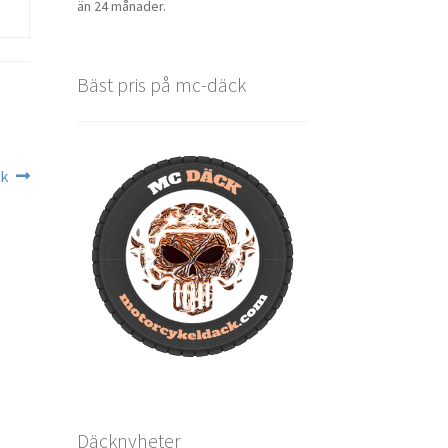
än 24 månader.
Bäst pris på mc-däck
ck
Däcknyheter