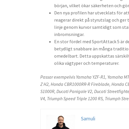
början, vilket ökar säkerheten och gö
Den nya profilen har utvecklats för at
reagerar direkt på styrutslag och ger 
linje genom kurvor samtidigt som stab
inbromsningar.
En stor fördel med SportAttack 5 är
betydligt snabbare än många tradition
omedelbart. Detta uppskattas särskilt
olika vägtyper och temperaturer.
Passar exempelvis Yamaha YZF-R1, Yamaha MT-
Z H2, Honda CBR1000RR-R Fireblade, Honda C
S1000R, Ducati Panigale V2, Ducati Streetfight
V4, Triumph Speed Triple 1200 RS, Triumph Str
Samuli