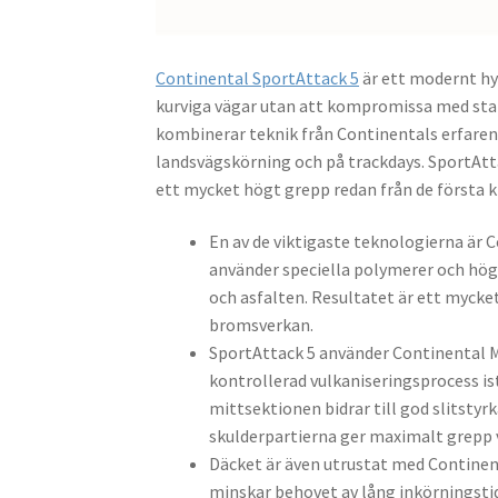
Continental SportAttack 5
är ett modernt hy
kurviga vägar utan att kompromissa med stabi
kombinerar teknik från Continentals erfare
landsvägskörning och på trackdays. SportAtt
ett mycket högt grepp redan från de första 
En av de viktigaste teknologierna ä
använder speciella polymerer och hö
och asfalten. Resultatet är ett mycket
bromsverkan.
SportAttack 5 använder Continental M
kontrollerad vulkaniseringsprocess is
mittsektionen bidrar till god slitstyr
skulderpartierna ger maximalt grepp v
Däcket är även utrustat med Continen
minskar behovet av lång inkörningstid