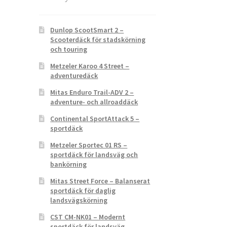
Dunlop ScootSmart 2 –
Scooterdäck för stadskörning
och touring
Metzeler Karoo 4 Street –
adventuredäck
Mitas Enduro Trail-ADV 2 –
adventure- och allroaddäck
Continental SportAttack 5 –
sportdäck
Metzeler Sportec 01 RS –
sportdäck för landsväg och
bankörning
Mitas Street Force – Balanserat
sportdäck för daglig
landsvägskörning
CST CM-NK01 – Modernt
sportdäck för landsväg