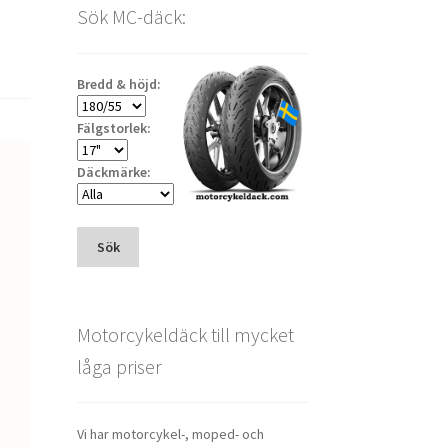
Sök MC-däck:
Bredd & höjd:
Fälgstorlek:
Däckmärke:
Sök
Motorcykeldäck till mycket
låga priser
Vi har motorcykel-, moped- och