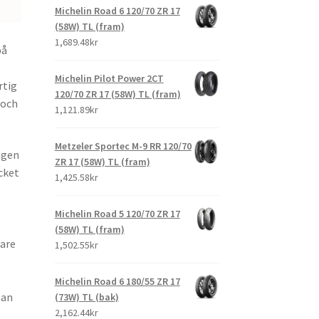
Michelin Road 6 120/70 ZR 17
(58W) TL (fram)
1,689.48kr
på
Michelin Pilot Power 2CT
rtig
120/70 ZR 17 (58W) TL (fram)
 och
1,121.89kr
Metzeler Sportec M-9 RR 120/70
ngen
ZR 17 (58W) TL (fram)
cket
1,425.58kr
Michelin Road 5 120/70 ZR 17
(58W) TL (fram)
dare
1,502.55kr
Michelin Road 6 180/55 ZR 17
nan
(73W) TL (bak)
2,162.44kr