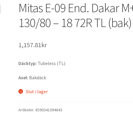
Mitas E-09 End. Dakar M
130/80 – 18 72R TL (bak)
1,157.81kr
Däcktyp:
Tubeless (TL)
Axel:
Bakdäck
Slut i lager
Artikelnr:
8590341094643