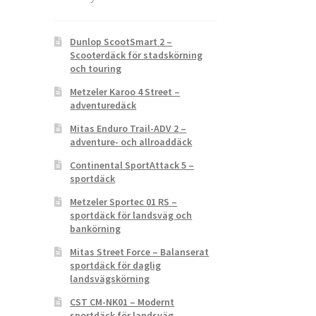
Dunlop ScootSmart 2 –
Scooterdäck för stadskörning
och touring
Metzeler Karoo 4 Street –
adventuredäck
Mitas Enduro Trail-ADV 2 –
adventure- och allroaddäck
Continental SportAttack 5 –
sportdäck
Metzeler Sportec 01 RS –
sportdäck för landsväg och
bankörning
Mitas Street Force – Balanserat
sportdäck för daglig
landsvägskörning
CST CM-NK01 – Modernt
sportdäck för landsväg