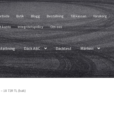
artsida
Butik
Blogg
Beställning
Till kassan
Varukorg
tt konto
Integritetspolicy
Om oss
ställning
Däck ABC
Däcktest
Märken
– 18 72R TL (bak)