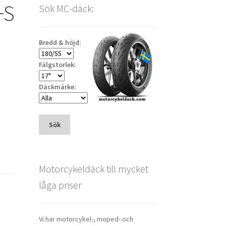
+S
Sök MC-däck:
Bredd & höjd:
Fälgstorlek:
Däckmärke:
Sök
Motorcykeldäck till mycket
låga priser
Vi har motorcykel-, moped- och