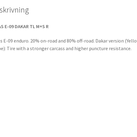
skrivning
S E-09 DAKAR TL M+S R
s E-09 enduro. 20% on-road and 80% off-road. Dakar version (Yell
pe): Tire with a stronger carcass and higher puncture resistance.