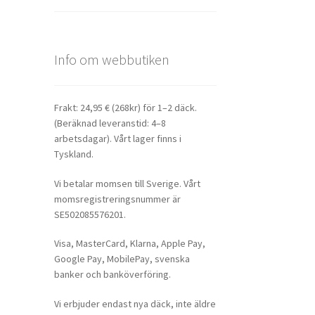
Info om webbutiken
Frakt: 24,95 € (268kr) för 1–2 däck.
(Beräknad leveranstid: 4–8
arbetsdagar). Vårt lager finns i
Tyskland.
Vi betalar momsen till Sverige. Vårt
momsregistreringsnummer är
SE502085576201.
Visa, MasterCard, Klarna, Apple Pay,
Google Pay, MobilePay, svenska
banker och banköverföring.
Vi erbjuder endast nya däck, inte äldre