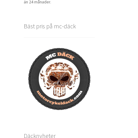
än 24 månader.
Bäst pris på mc-däck
Däcknyheter