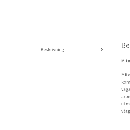
Be
Beskrivning
Mit
Mita
komb
väga
arbe
utmä
våtg