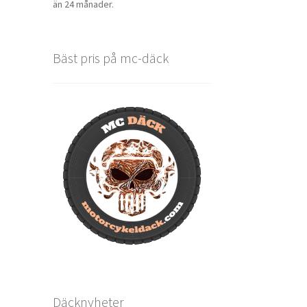
än 24 månader.
Bäst pris på mc-däck
Däcknyheter