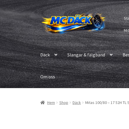
Hoppa
Hoppa
St
till
till
navigering
innehåll
Mi
Däck
Slangar & fälgband
Be
Om oss
Hem
Shop
Däck
Mitas 100/80 – 17 52H TL