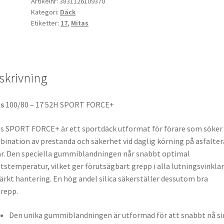
52H
Artikelnr:
3831126109370
Kategori:
Däck
TL
Etiketter:
17
,
Mitas
SPORT
FORCE+
(fram)
mängd
skrivning
as
100/80 – 17 52H SPORT FORCE+
s SPORT FORCE+ är ett sportdäck utformat för förare som söker
ination av prestanda och säkerhet vid daglig körning på asfalte
r. Den speciella gummiblandningen når snabbt optimal
tstemperatur, vilket ger förutsägbart grepp i alla lutningsvinkla
rkt hantering. En hög andel silica säkerställer dessutom bra
repp.
Den unika gummiblandningen är utformad för att snabbt nå si