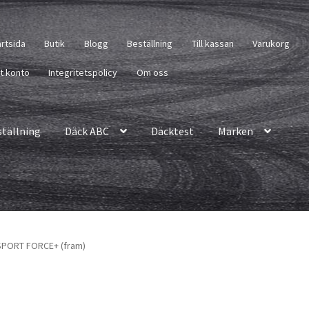
artsida
Butik
Blogg
Beställning
Till kassan
Varukorg
tt konto
Integritetspolicy
Om oss
ställning
Däck ABC
Däcktest
Märken
 SPORT FORCE+ (fram)