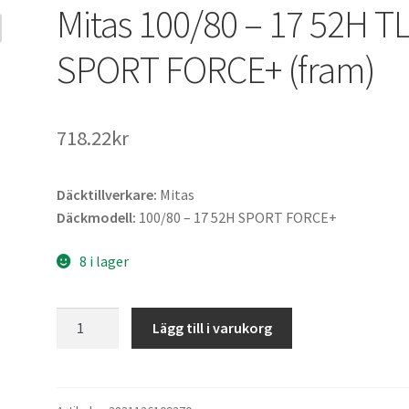
Mitas 100/80 – 17 52H T
SPORT FORCE+ (fram)
718.22kr
Däcktillverkare:
Mitas
Däckmodell:
100/80 – 17 52H SPORT FORCE+
8 i lager
Mitas
Lägg till i varukorg
100/80
-
17