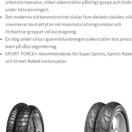
arbetstemperatur, vilket säkerställer pålitligt grepp och stabi
under hela körningen.
Det moderna slitbanemönstret slutar före däckets skulder, vil
maximerar kontaktytan vid maximala lutningsvinklar och
förbättrar greppet vid kurvtagning.
En hög andel silica i gummiblandningen säkerställer bra prest
även på våta vägunderlag.
SPORT FORCE+ rekommenderas för Super Sports, Sports Nake
och Street Naked motorcyklar.