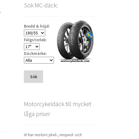
L
Sök MC-däck:
Bredd & höjd:
Fälgstorlek:
Däckmärke:
Sök
Motorcykeldäck till mycket
låga priser
Vi har motorcykel-, moped- och