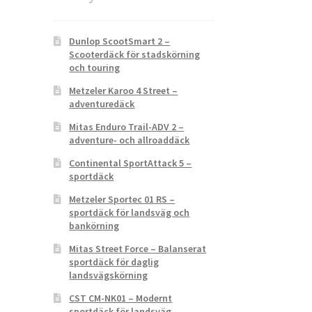
Dunlop ScootSmart 2 –
Scooterdäck för stadskörning
och touring
Metzeler Karoo 4 Street –
adventuredäck
Mitas Enduro Trail-ADV 2 –
adventure- och allroaddäck
Continental SportAttack 5 –
sportdäck
Metzeler Sportec 01 RS –
sportdäck för landsväg och
bankörning
Mitas Street Force – Balanserat
sportdäck för daglig
landsvägskörning
CST CM-NK01 – Modernt
sportdäck för landsväg