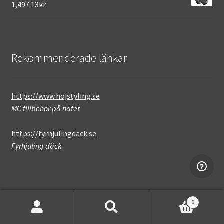
1,497.13kr
Rekommenderade länkar
https://www.hojstyling.se
MC tillbehör på nätet
https://fyrhjulingdack.se
Fyrhjuling däck
0
Sök
Sök
Not found