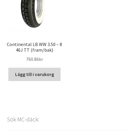
Continental LB WW 3.50 – 8
46J TT (fram/bak)
760.86kr
Lägg till i varukorg
Sök MC-däck: