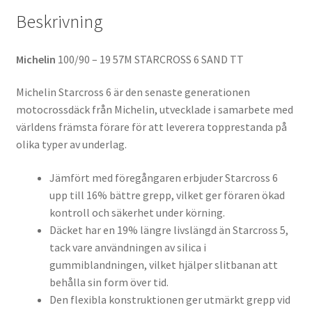
Beskrivning
Michelin
100/90 – 19 57M STARCROSS 6 SAND TT
Michelin Starcross 6 är den senaste generationen
motocrossdäck från Michelin, utvecklade i samarbete med
världens främsta förare för att leverera topprestanda på
olika typer av underlag.
Jämfört med föregångaren erbjuder Starcross 6
upp till 16% bättre grepp, vilket ger föraren ökad
kontroll och säkerhet under körning.
Däcket har en 19% längre livslängd än Starcross 5,
tack vare användningen av silica i
gummiblandningen, vilket hjälper slitbanan att
behålla sin form över tid.
Den flexibla konstruktionen ger utmärkt grepp vid