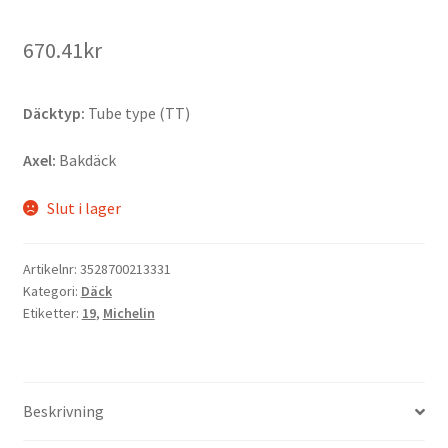
670.41kr
Däcktyp:
Tube type (TT)
Axel:
Bakdäck
Slut i lager
Artikelnr:
3528700213331
Kategori:
Däck
Etiketter:
19
,
Michelin
Beskrivning