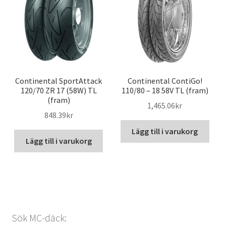
Continental SportAttack
Continental ContiGo!
120/70 ZR 17 (58W) TL
110/80 – 18 58V TL (fram)
(fram)
1,465.06kr
848.39kr
Lägg till i varukorg
Lägg till i varukorg
Sök MC-däck: