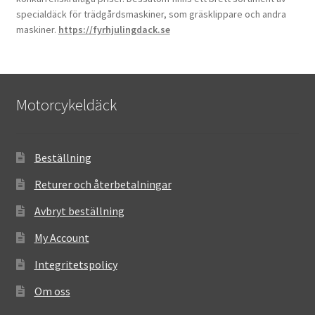
specialdäck för trädgårdsmaskiner, som gräsklippare och andra
maskiner.
https://fyrhjulingdack.se
Motorcykeldäck
Beställning
Returer och återbetalningar
Avbryt beställning
My Account
Integritetspolicy
Om oss