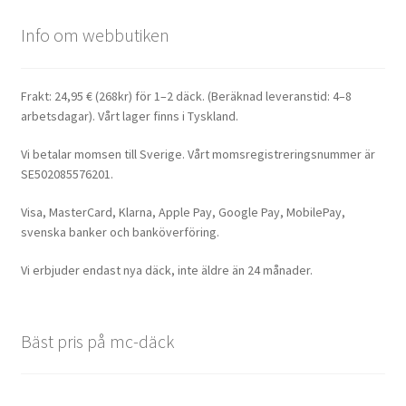
Info om webbutiken
Frakt: 24,95 € (268kr) för 1–2 däck. (Beräknad leveranstid: 4–8
arbetsdagar). Vårt lager finns i Tyskland.
Vi betalar momsen till Sverige. Vårt momsregistreringsnummer är
SE502085576201.
Visa, MasterCard, Klarna, Apple Pay, Google Pay, MobilePay,
svenska banker och banköverföring.
Vi erbjuder endast nya däck, inte äldre än 24 månader.
Bäst pris på mc-däck