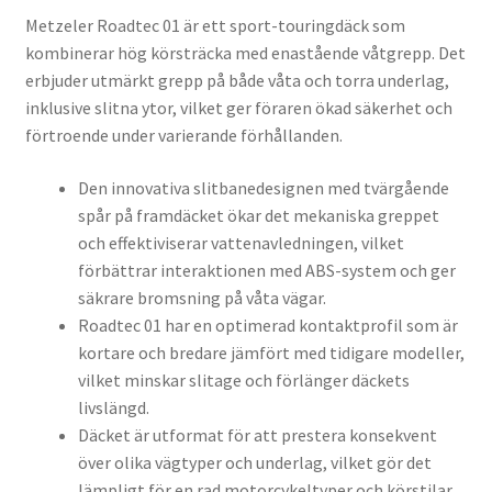
Metzeler Roadtec 01 är ett sport-touringdäck som
kombinerar hög körsträcka med enastående våtgrepp. Det
erbjuder utmärkt grepp på både våta och torra underlag,
inklusive slitna ytor, vilket ger föraren ökad säkerhet och
förtroende under varierande förhållanden.
Den innovativa slitbanedesignen med tvärgående
spår på framdäcket ökar det mekaniska greppet
och effektiviserar vattenavledningen, vilket
förbättrar interaktionen med ABS-system och ger
säkrare bromsning på våta vägar.
Roadtec 01 har en optimerad kontaktprofil som är
kortare och bredare jämfört med tidigare modeller,
vilket minskar slitage och förlänger däckets
livslängd.
Däcket är utformat för att prestera konsekvent
över olika vägtyper och underlag, vilket gör det
lämpligt för en rad motorcykeltyper och körstilar.