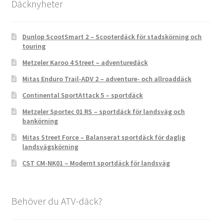
Däcknyheter
Dunlop ScootSmart 2 – Scooterdäck för stadskörning och
touring
Metzeler Karoo 4 Street – adventuredäck
Mitas Enduro Trail-ADV 2 – adventure- och allroaddäck
Continental SportAttack 5 – sportdäck
Metzeler Sportec 01 RS – sportdäck för landsväg och
bankörning
Mitas Street Force – Balanserat sportdäck för daglig
landsvägskörning
CST CM-NK01 – Modernt sportdäck för landsväg
Behöver du ATV-däck?