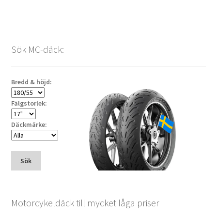
Sök MC-däck:
Bredd & höjd:
Fälgstorlek:
Däckmärke:
Sök
Motorcykeldäck till mycket låga priser