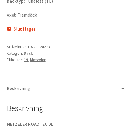
Däcktyp:
Tubeless (TL)
Axel:
Framdäck
Slut i lager
Artikelnr:
8019227324273
Kategori:
Däck
Etiketter:
19
,
Metzeler
Beskrivning
Beskrivning
METZELER ROADTEC 01