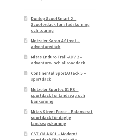
Dunlop ScootSmart 2 –
Scooterdäck för stadskörning
och touring
Metzeler Karoo 4 Street –
adventuredäck
Mitas Enduro Trail-ADV 2 –
adventure- och allroaddäck
Continental SportAttack 5 –
sportdäck
Metzeler Sportec 01 RS –
sportdäck för landsväg och
bankörning
Mitas Street Force – Balanserat
sportdäck för daglig
landsvägskörning
CST CM-NK01 – Modernt
sportdäck för landsväg