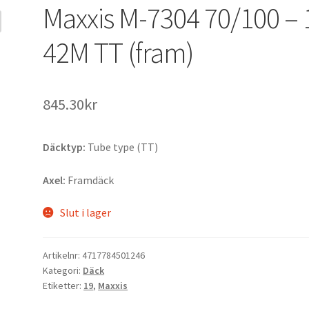
Maxxis M-7304 70/100 – 
42M TT (fram)
845.30kr
Däcktyp:
Tube type (TT)
Axel:
Framdäck
Slut i lager
Artikelnr:
4717784501246
Kategori:
Däck
Etiketter:
19
,
Maxxis