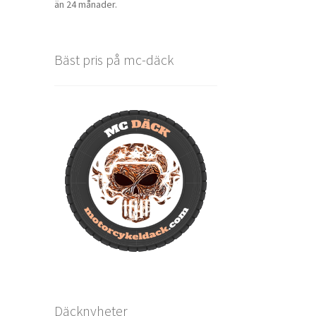
än 24 månader.
Bäst pris på mc-däck
Däcknyheter