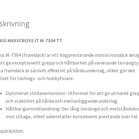
skrivning
XIS MAXXCROSS IT M-7304 TT
is M-7304 (framdäck) är ett högpresterande motocrossdäck desi
att ge exceptionellt grepp och hållbarhet på varierande terrängty
a framdäck är särskilt effektivt på hårda underlag, vilket gör det
liskt för tävlings- och hobbyförare.
Optimerat slitbanemönster: Utformat för att ge utmärkt gre
och stabilitet på hårda och mellanliggande underlag.
Hållbar gummiblandning: Ger lång livslängd och motståndskra
mot slitage, vilket säkerställer konsekvent prestanda över tid.
atibilitet: