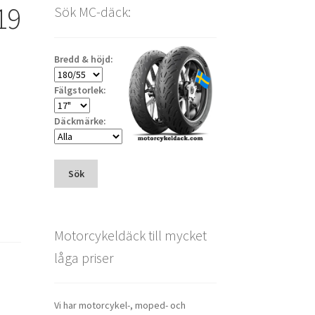
19
Sök MC-däck:
Bredd & höjd:
Fälgstorlek:
Däckmärke:
Sök
Motorcykeldäck till mycket
låga priser
Vi har motorcykel-, moped- och