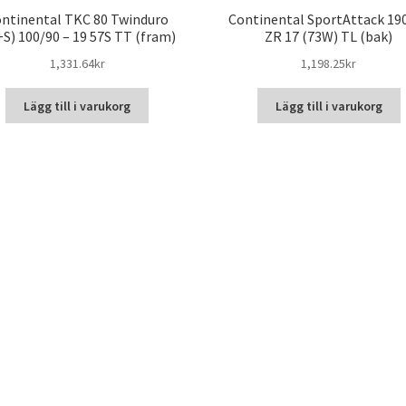
ntinental TKC 80 Twinduro
Continental SportAttack 19
S) 100/90 – 19 57S TT (fram)
ZR 17 (73W) TL (bak)
1,331.64kr
1,198.25kr
Lägg till i varukorg
Lägg till i varukorg