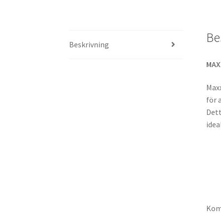
Be
Beskrivning
MAX
Maxx
för 
Dett
idea
Komp