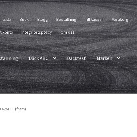
artsida
Butik
Blogg
Beställning
Till kassan
Varukorg
tt konto
Integritetspolicy
Om oss
ställning
Däck ABC
Däcktest
Märken
 42M TT (fram)