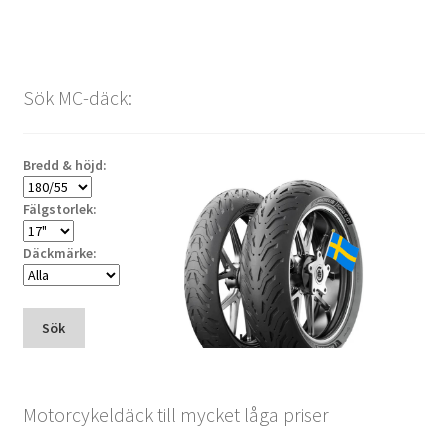
Sök MC-däck:
Bredd & höjd:
Fälgstorlek:
Däckmärke:
Sök
Motorcykeldäck till mycket låga priser