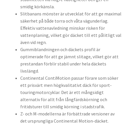
smidig körkänsla.
Slitbanans mönster är utvecklat för att ge maximal
säkerhet på både torra och våta vägunderlag.
Effektiv vattenavledning minskar risken för
vattenplaning, vilket gör däcket till ett pålitligt val
även vid regn.
Gummiblandningen och däckets profil är
optimerade för att ge jämnt slitage, vilket gör att
prestandan förblir stabil under hela däckets
livslängd.
Continental ContiMotion passar förare som söker
ett prisvärt men högkvalitativt däck för sport-
touringmotorcyklar. Det är ett mångsidigt
alternativ för allt från långfärdskörning och
fritidsturer till smidig körning i stadstrafik.
Z- och M-modellerna är förbättrade versioner av
det ursprungliga Continental Motion-däcket.