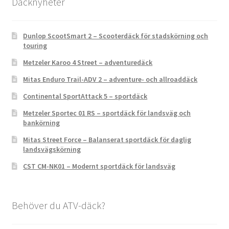
Däcknyheter
Dunlop ScootSmart 2 – Scooterdäck för stadskörning och
touring
Metzeler Karoo 4 Street – adventuredäck
Mitas Enduro Trail-ADV 2 – adventure- och allroaddäck
Continental SportAttack 5 – sportdäck
Metzeler Sportec 01 RS – sportdäck för landsväg och
bankörning
Mitas Street Force – Balanserat sportdäck för daglig
landsvägskörning
CST CM-NK01 – Modernt sportdäck för landsväg
Behöver du ATV-däck?