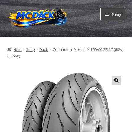
Hoppa
Hoppa
Meny
till
till
navigering
innehåll
Expand
Däck
underm
Hem
Shop
Däck
Continental Motion M 160/60 ZR 17 (69W)
Expand
Slangar & fälgband
TL (bak)
underm
Beställning
Expand
Däck ABC
underm
Däcktest
Expand
Märken
underm
Om oss