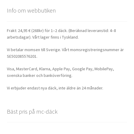
Info om webbutiken
Frakt: 24,95 € (268kr) för 1–2 däck. (Beräknad leveranstid: 4–8
arbetsdagar). Vårt lager finns i Tyskland.
Vi betalar momsen till Sverige. Vårt momsregistreringsnummer är
SE502085576201.
Visa, MasterCard, Klarna, Apple Pay, Google Pay, MobilePay,
svenska banker och banköverföring.
Vi erbjuder endast nya däck, inte äldre än 24 månader.
Bäst pris på mc-däck