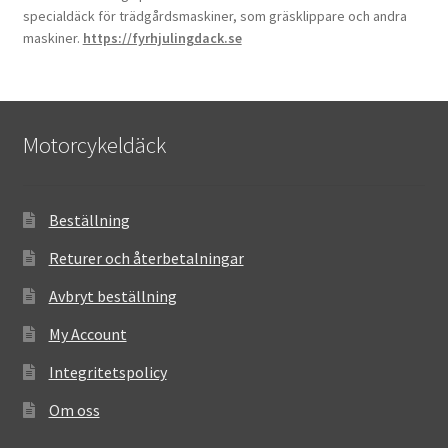
specialdäck för trädgårdsmaskiner, som gräsklippare och andra
maskiner.
https://fyrhjulingdack.se
Motorcykeldäck
Beställning
Returer och återbetalningar
Avbryt beställning
My Account
Integritetspolicy
Om oss