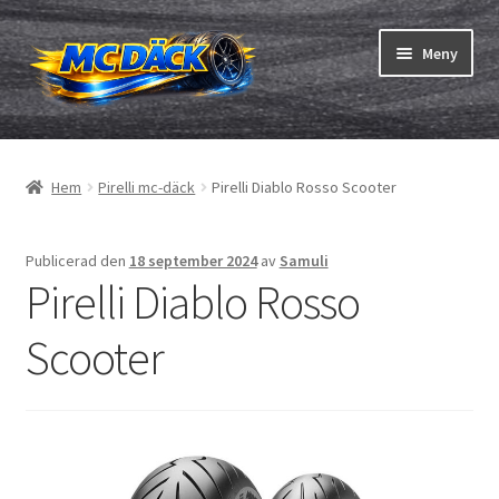
Hoppa
Hoppa
Meny
till
till
navigering
innehåll
Expand
Däck
underm
Hem
Pirelli mc-däck
Pirelli Diablo Rosso Scooter
Expand
Slangar & fälgband
underm
Beställning
Publicerad den
18 september 2024
av
Samuli
Pirelli Diablo Rosso
Expand
Däck ABC
underm
Scooter
Däcktest
Expand
Märken
underm
Om oss