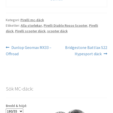
Kategori:
Pirelli mc-däck
Etiketter:
Alla storlekar
,
Pirelli Diablo Rosso Scooter
,
Pirelli
däck
,
Pirelli scooter däck
,
scooter däck
Inläggsnavigering
Föregående
Nästa
Dunlop Geomax MX33 –
Bridgestone Battlax S22
inlägg:
inlägg:
Offroad
Hypesport däck
Sök MC-däck:
Bredd & höjd: