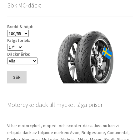
Sök MC-däck:
lågt
till
högt
Bredd & höjd:
Fälgstorlek:
Däckmärke:
Sök
Motorcykeldäck till mycket låga priser
Vi har motorcykel-, moped- och scooter-däck. Just nu kan vi
erbjuda däck av följande märken: Avon, Bridgestone, Continental,
Dunlop, Heidenau, Metzeler, Michelin, Mitas, Maxxis, Pirelli, Shinko.