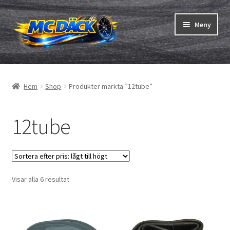
Hoppa
Hoppa
Meny
till
till
navigering
innehåll
Expand
Däck
underm
Hem
Shop
Produkter märkta ”12tube”
Expand
Slangar & fälgband
underm
12tube
Beställning
Expand
Däck ABC
underm
Däcktest
Sorterade
Visar alla 6 resultat
efter
Expand
Märken
pris:
underm
lågt
till
Om oss